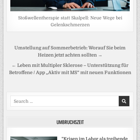
Stoßwellentherapie statt Skalpell: Neue Wege bei
Gelenkschmerzen
Beitragsnavigation
Umstellung auf Sommerbetrieb: Worauf Sie beim
Heizen jetzt achten sollten →
← Leben mit Multipler Sklerose – Unterstützung für
Betroffene / App „Aktiv mit MS“ mit neuen Funktionen
Search
for:
UMBRUCHSZEIT
"Krisen im Labor als treibende