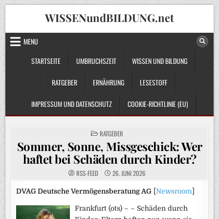
Skip
WISSENundBILDUNG.net
to
content
MENU
STARTSEITE
UMBRUCHSZEIT
WISSEN UND BILDUNG
RATGEBER
ERNÄHRUNG
LESESTOFF
IMPRESSUM UND DATENSCHUTZ
COOKIE-RICHTLINIE (EU)
POSTED
RATGEBER
IN
Sommer, Sonne, Missgeschick: Wer
haftet bei Schäden durch Kinder?
RSS-FEED
26. JUNI 2026
DVAG Deutsche Vermögensberatung AG
[
Newsroom
]
Frankfurt (ots) – – Schäden durch