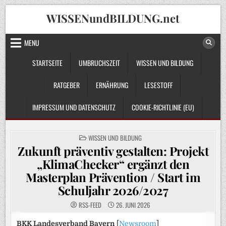
Skip
WISSENundBILDUNG.net
to
content
MENU
STARTSEITE
UMBRUCHSZEIT
WISSEN UND BILDUNG
RATGEBER
ERNÄHRUNG
LESESTOFF
IMPRESSUM UND DATENSCHUTZ
COOKIE-RICHTLINIE (EU)
POSTED
WISSEN UND BILDUNG
IN
Zukunft präventiv gestalten: Projekt
„KlimaChecker“ ergänzt den
Masterplan Prävention / Start im
Schuljahr 2026/2027
RSS-FEED
26. JUNI 2026
BKK Landesverband Bayern
[
Newsroom
]