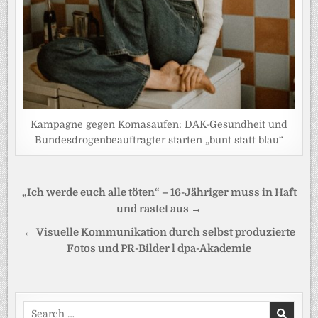
Kampagne gegen Komasaufen: DAK-Gesundheit und
Bundesdrogenbeauftragter starten „bunt statt blau“
Beitragsnavigation
„Ich werde euch alle töten“ – 16-Jähriger muss in Haft
und rastet aus →
← Visuelle Kommunikation durch selbst produzierte
Fotos und PR-Bilder l dpa-Akademie
Search