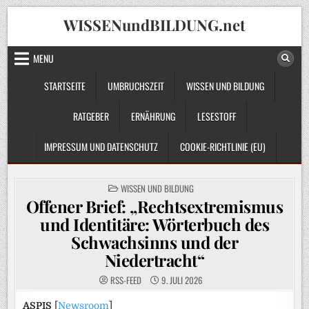
Skip
WISSENundBILDUNG.net
to
content
MENU
STARTSEITE
UMBRUCHSZEIT
WISSEN UND BILDUNG
RATGEBER
ERNÄHRUNG
LESESTOFF
IMPRESSUM UND DATENSCHUTZ
COOKIE-RICHTLINIE (EU)
POSTED
WISSEN UND BILDUNG
IN
Offener Brief: „Rechtsextremismus
und Identitäre: Wörterbuch des
Schwachsinns und der
Niedertracht“
RSS-FEED
9. JULI 2026
ASPIS
[
Newsroom
]