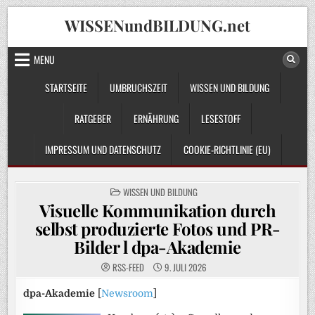
Skip
WISSENundBILDUNG.net
to
content
MENU
STARTSEITE
UMBRUCHSZEIT
WISSEN UND BILDUNG
RATGEBER
ERNÄHRUNG
LESESTOFF
IMPRESSUM UND DATENSCHUTZ
COOKIE-RICHTLINIE (EU)
POSTED
WISSEN UND BILDUNG
IN
Visuelle Kommunikation durch
selbst produzierte Fotos und PR-
Bilder l dpa-Akademie
RSS-FEED
9. JULI 2026
dpa-Akademie
[
Newsroom
]