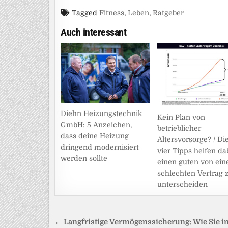
Tagged
Fitness
,
Leben
,
Ratgeber
Auch interessant
Diehn Heizungstechnik
Kein Plan von
GmbH: 5 Anzeichen,
betrieblicher
dass deine Heizung
Altersvorsorge? / Di
dringend modernisiert
vier Tipps helfen dab
werden sollte
einen guten von ei
schlechten Vertrag 
unterscheiden
Beitragsnavigation
← Langfristige Vermögenssicherung: Wie Sie i