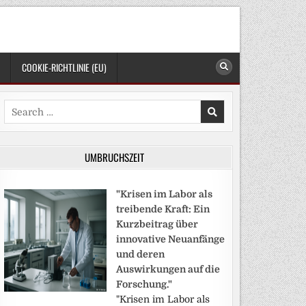
COOKIE-RICHTLINIE (EU)
Search
for:
UMBRUCHSZEIT
"Krisen im Labor als
treibende Kraft: Ein
Kurzbeitrag über
innovative Neuanfänge
und deren
Auswirkungen auf die
Forschung."
"Krisen im Labor als