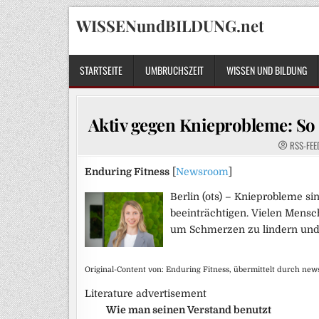
Skip
WISSENundBILDUNG.net
to
content
STARTSEITE
UMBRUCHSZEIT
WISSEN UND BILDUNG
Aktiv gegen Knieprobleme: So k
RSS-FEE
Enduring Fitness
[
Newsroom
]
Berlin (ots) – Knieprobleme si
beeinträchtigen. Vielen Mensch
um Schmerzen zu lindern und
Original-Content von: Enduring Fitness, übermittelt durch news
Literature advertisement
Wie man seinen Verstand benutzt