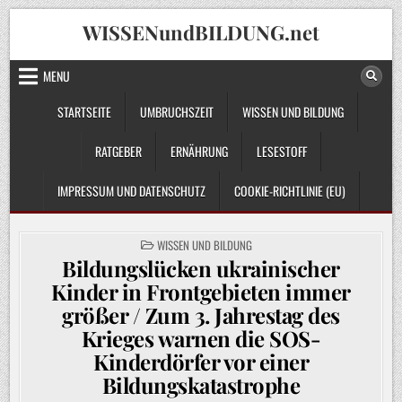
Skip
WISSENundBILDUNG.net
to
content
MENU
STARTSEITE
UMBRUCHSZEIT
WISSEN UND BILDUNG
RATGEBER
ERNÄHRUNG
LESESTOFF
IMPRESSUM UND DATENSCHUTZ
COOKIE-RICHTLINIE (EU)
POSTED
WISSEN UND BILDUNG
IN
Bildungslücken ukrainischer
Kinder in Frontgebieten immer
größer / Zum 3. Jahrestag des
Krieges warnen die SOS-
Kinderdörfer vor einer
Bildungskatastrophe