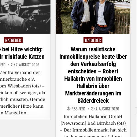
RATGEBER
RATGEBER
Posted
Posted
in
in
Warum realistische
 bei Hitze wichtig:
Immobilienpreise heute über
ür trinkfaule Katzen
den Verkaufserfolg
FEED
7. AUGUST 2026
entscheiden – Robert
Zentralverband der
Hallabrin von Immobilien
mtierbranche e.V.
Hallabrin über
om]Wiesbaden (ots) –
Marktveränderungen im
inken oft weniger, als
Bäderdreieck
ntlich müssten. Gerade
merlicher Hitze kann
RSS-FEED
7. AUGUST 2026
in Mangel an…
Immobilien Hallabrin GmbH
[Newsroom] Bad Birnbach (ots)
– Der Immobilienmarkt hat sich
in den vergangenen Jahren