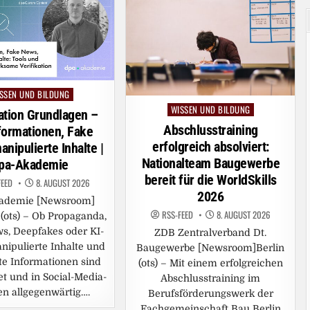
SSEN UND BILDUNG
sted
WISSEN UND BILDUNG
Posted
ation Grundlagen –
in
Abschlusstraining
formationen, Fake
erfolgreich absolviert:
nipulierte Inhalte |
Nationalteam Baugewerbe
pa-Akademie
bereit für die WorldSkills
FEED
8. AUGUST 2026
2026
ademie [Newsroom]
RSS-FEED
8. AUGUST 2026
ots) – Ob Propaganda,
s, Deepfakes oder KI-
ZDB Zentralverband Dt.
nipulierte Inhalte und
Baugewerbe [Newsroom]Berlin
te Informationen sind
(ots) – Mit einem erfolgreichen
et und in Social-Media-
Abschlusstraining im
n allgegenwärtig….
Berufsförderungswerk der
Fachgemeinschaft Bau Berlin