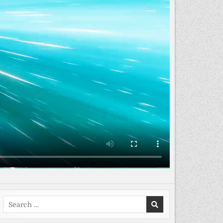
Search
for: