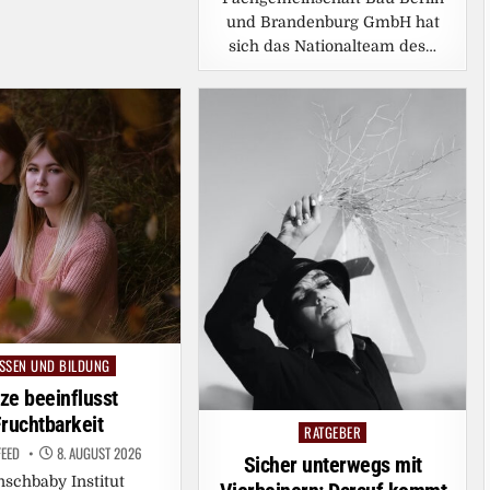
und Brandenburg GmbH hat
sich das Nationalteam des…
SSEN UND BILDUNG
sted
tze beeinflusst
ruchtbarkeit
RATGEBER
Posted
FEED
8. AUGUST 2026
in
Sicher unterwegs mit
schbaby Institut