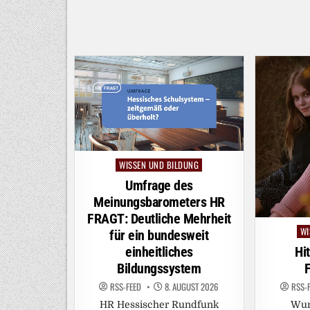
WISSEN UND BILDUNG
Posted
in
Umfrage des
Meinungsbarometers HR
FRAGT: Deutliche Mehrheit
WI
Po
für ein bundesweit
in
einheitliches
Hi
Bildungssystem
F
RSS-FEED
8. AUGUST 2026
RSS-
HR Hessischer Rundfunk
Wun