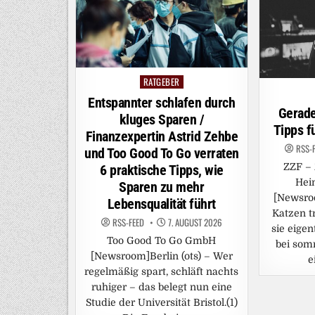
RATGEBER
Posted
in
Entspannter schlafen durch
Gerade
kluges Sparen /
Tipps f
Finanzexpertin Astrid Zehbe
RSS-
und Too Good To Go verraten
ZZF – 
6 praktische Tipps, wie
Hei
Sparen zu mehr
[Newsro
Lebensqualität führt
Katzen tr
RSS-FEED
7. AUGUST 2026
sie eige
Too Good To Go GmbH
bei som
[Newsroom]Berlin (ots) – Wer
e
regelmäßig spart, schläft nachts
ruhiger – das belegt nun eine
Studie der Universität Bristol.(1)