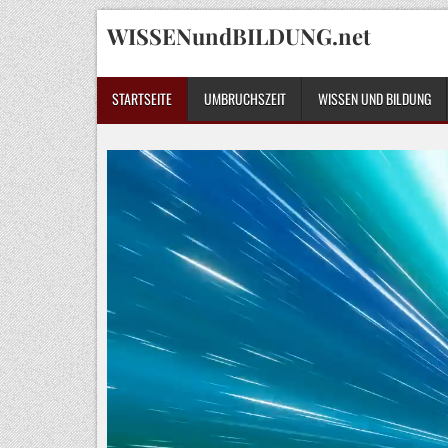
Skip
WISSENundBILDUNG.net
to
content
STARTSEITE
UMBRUCHSZEIT
WISSEN UND BILDUNG