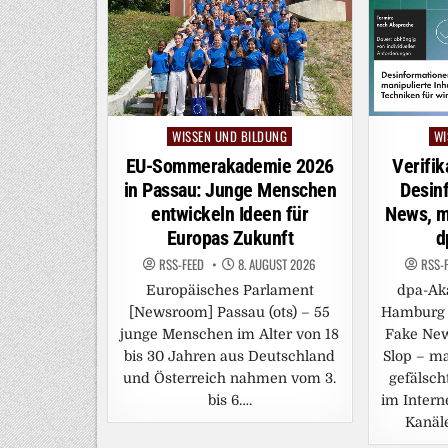
WISSEN UND BILDUNG
WI
Posted
Po
in
in
EU-Sommerakademie 2026
Verifik
in Passau: Junge Menschen
Desin
entwickeln Ideen für
News, ma
Europas Zukunft
d
RSS-FEED
8. AUGUST 2026
RSS-
Europäisches Parlament
dpa-Ak
[Newsroom] Passau (ots) – 55
Hamburg (
junge Menschen im Alter von 18
Fake New
bis 30 Jahren aus Deutschland
Slop – ma
und Österreich nahmen vom 3.
gefälsch
bis 6….
im Intern
Kanäle