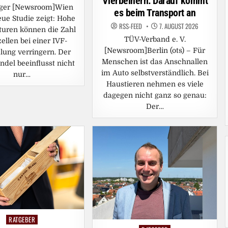
Vierbeinern: Darauf kommt
nger [Newsroom]Wien
es beim Transport an
eue Studie zeigt: Hohe
RSS-FEED
7. AUGUST 2026
uren können die Zahl
TÜV-Verband e. V.
zellen bei einer IVF-
[Newsroom]Berlin (ots) – Für
ung verringern. Der
Menschen ist das Anschnallen
del beeinflusst nicht
im Auto selbstverständlich. Bei
nur…
Haustieren nehmen es viele
dagegen nicht ganz so genau:
Der…
RATGEBER
Posted