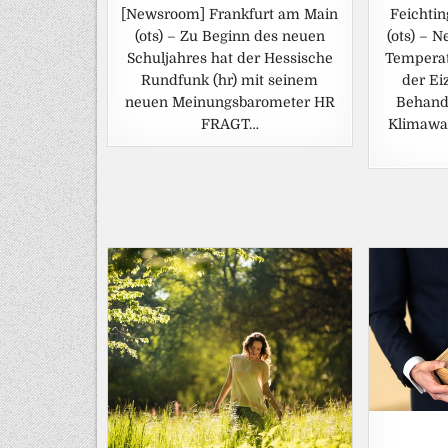
[Newsroom] Frankfurt am Main
Feichti
(ots) – Zu Beginn des neuen
(ots) – N
Schuljahres hat der Hessische
Temperat
Rundfunk (hr) mit seinem
der Ei
neuen Meinungsbarometer HR
Behandl
FRAGT…
Klimawan