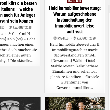
RATGEBER
Posted
in
oni kürt die besten
in
Heid Immobilienbewertung:
 Italiens – welche
Warum aufgeschobene
n auch für Anleger
Instandhaltung den
ssant sein können
Immobilienwert leise
FEED
7. AUGUST 2026
auffrisst
haus & Cie. GmbH
RSS-FEED
7. AUGUST 2026
m] Köln (ots) – Hohe
ungen machen einen
Heid Immobilienbewertung &
ehrt, doch machen sie
Immobiliengutachter sowie
uch zu einer guten
Sachverständigen GmbH
lage? Die aktuelle…
[Newsroom] Walldorf (ots) –
Stabile Mieten, kalkulierbare
Einnahmen und scheinbar
planbare Renditen – für viele
Eigentümer von
Gewerbeimmobilien…