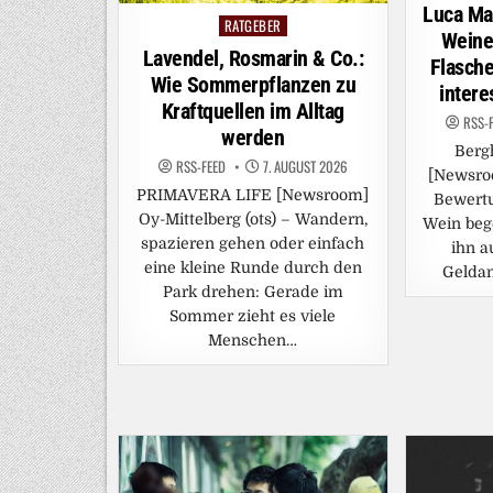
Luca Mar
RATGEBER
Posted
Weine
in
Lavendel, Rosmarin & Co.:
Flasche
Wie Sommerpflanzen zu
intere
Kraftquellen im Alltag
RSS-
werden
Berg
RSS-FEED
7. AUGUST 2026
[Newsroo
PRIMAVERA LIFE [Newsroom]
Bewert
Oy-Mittelberg (ots) – Wandern,
Wein beg
spazieren gehen oder einfach
ihn a
eine kleine Runde durch den
Geldan
Park drehen: Gerade im
Sommer zieht es viele
Menschen…